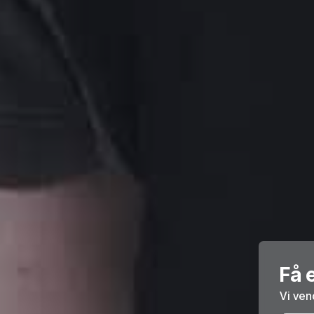
Få e
Vi ven