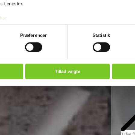
 på den gode service og den gode relation.
s tjenester.
her
Fje
Præferencer
Statistik
Tillad valgte
Tilføj 