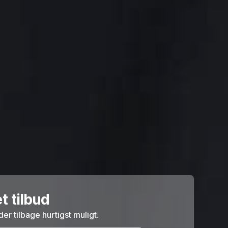
t tilbud
der tilbage hurtigst muligt.