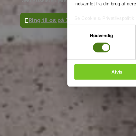
Med Roskilde Ejendomsservice A/S kan du stole
indsamlet fra din brug af dere
Se Cookie & Privatlivspolitik
Ring til os på 7040 4000
Samtykkevalg
Nødvendig
Afvis