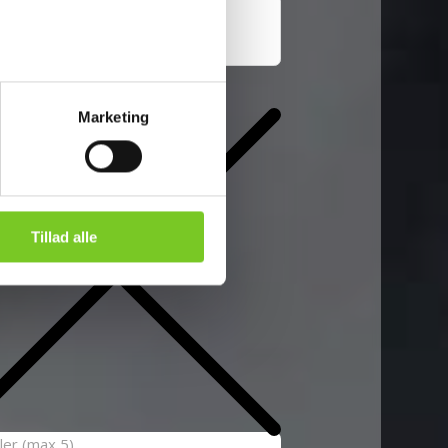
rn
Marketing
Tillad alle
filer (max 5)